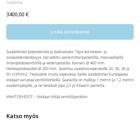
Suodattaa
3400,00
€
Lisää ostoskoriin
Suodattimet polyesteristä ja lasikuidusta. Täysi korroosion- ja
suolavedenkestävyys. Varustettu painemittaripaneelilla, manuaalisella
ilmanpoistoventtiilillä ja vedenpoistolla. Kannen Ø 400 mm.
Hiekkapoistoaukko Ø 200 mm. Soveltuu suodatusnopeuksille 20, 30, 40 ja
50 m3/h/m2. Tiedustele muita nopeuksia. Kaikki suodattimet Euroopassa
voidaan varustaa venttiililohkolla. Saatavilla on malleja 1 metrin ja 1,2 metrin
suodatinpatjalle, ja ne kestävät jopa 2,5 ja 4 baarin painetta.
VAIHTOEHDOT: - Voidaan liittää venttiilipankkiin.
Katso myös