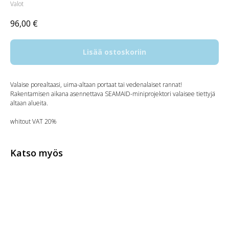
Valot
96,00
€
Lisää ostoskoriin
Valaise porealtaasi, uima-altaan portaat tai vedenalaiset rannat!
Rakentamisen aikana asennettava SEAMAID-miniprojektori valaisee tiettyjä
altaan alueita.
whitout VAT 20%
Katso myös