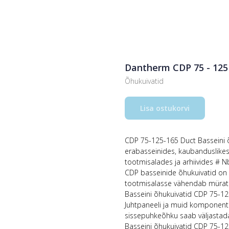
Dantherm CDP 75 - 125 
Õhukuivatid
Lisa ostukorvi
CDP 75-125-165 Duct Basseini 
erabasseinides, kaubanduslikes
tootmisalades ja arhiivides # N
CDP basseinide õhukuivatid on p
tootmisalasse vähendab mürata
Basseini õhukuivatid CDP 75-12
Juhtpaneeli ja muid komponente s
sissepuhkeõhku saab väljastada ü
Basseini õhukuivatid CDP 75-12