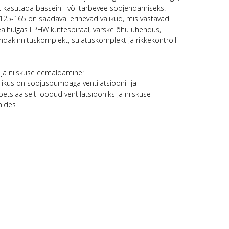
st kasutada basseini- või tarbevee soojendamiseks.
-125-165 on saadaval erinevad valikud, mis vastavad
sealhulgas LPHW küttespiraal, värske õhu ühendus,
dakinnituskomplekt, sulatuskomplekt ja rikkekontrolli
 ja niiskuse eemaldamine:
likus on soojuspumbaga ventilatsiooni- ja
siaalselt loodud ventilatsiooniks ja niiskuse
nides