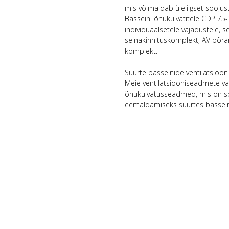
mis võimaldab üleliigset sooju
Basseini õhukuivatitele CDP 75
individuaalsetele vajadustele, 
seinakinnituskomplekt, AV põran
komplekt.
Suurte basseinide ventilatsioon
Meie ventilatsiooniseadmete va
õhukuivatusseadmed, mis on spet
eemaldamiseks suurtes bassei