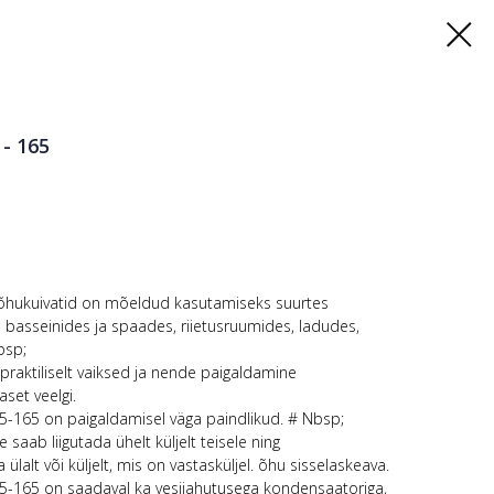
- 165
õhukuivatid on mõeldud kasutamiseks suurtes
 basseinides ja spaades, riietusruumides, ladudes,
bsp;
raktiliselt vaiksed ja nende paigaldamine
set veelgi.
5-165 on paigaldamisel väga paindlikud. # Nbsp;
aab liigutada ühelt küljelt teisele ning
lalt või küljelt, mis on vastasküljel. õhu sisselaskeava.
5-165 on saadaval ka vesijahutusega kondensaatoriga,