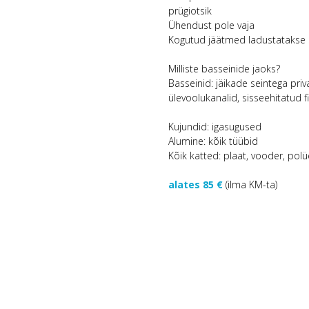
prügiotsik
Ühendust pole vaja
Kogutud jäätmed ladustatakse sp
Milliste basseinide jaoks?
Basseinid: jäikade seintega pri
ülevoolukanalid, sisseehitatud 
Kujundid: igasugused
Alumine: kõik tüübid
Kõik katted: plaat, vooder, pol
alates 85 €
(ilma KM-ta)