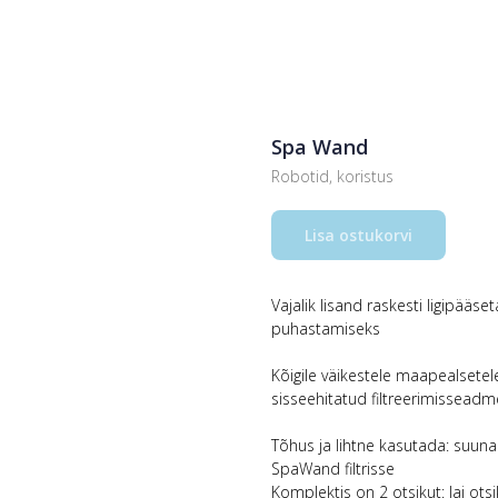
Spa Wand
Robotid, koristus
Lisa ostukorvi
Vajalik lisand raskesti ligipääse
puhastamiseks
Kõigile väikestele maapealsetele
sisseehitatud filtreerimisseadm
Tõhus ja lihtne kasutada: suuna
SpaWand filtrisse
Komplektis on 2 otsikut: lai ots