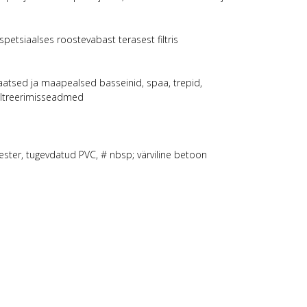
etsiaalses roostevabast terasest filtris
vaatsed ja maapealsed basseinid, spaa, trepid,
filtreerimisseadmed
üester, tugevdatud PVC, # nbsp; värviline betoon