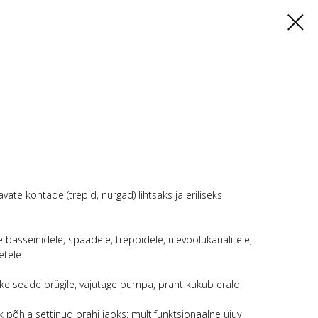
tavate kohtade (trepid, nurgad) lihtsaks ja eriliseks
 basseinidele, spaadele, treppidele, ülevoolukanalitele,
etele
ke seade prügile, vajutage pumpa, praht kukub eraldi
ik põhja settinud prahi jaoks; multifunktsionaalne ujuv