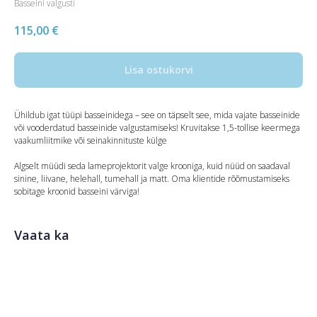
Basseini valgusti
115,00
€
Lisa ostukorvi
Ühildub igat tüüpi basseinidega – see on täpselt see, mida vajate basseinide
või vooderdatud basseinide valgustamiseks! Kruvitakse 1,5-tollise keermega
vaakumliitmike või seinakinnituste külge
Algselt müüdi seda lameprojektorit valge krooniga, kuid nüüd on saadaval
sinine, liivane, helehall, tumehall ja matt. Oma klientide rõõmustamiseks
sobitage kroonid basseini värviga!
Vaata ka