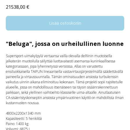
21538,00
€
Lisää ostoskoriin
"Beluga", jossa on urheilullinen luonne
Supersport-uimakylpylä vertaansa vailla olevalla delfiinin muotoisella
jalkaterän muotoilulla säilyttää luottavaisesti asemansa kuninkaallisessa
kategoriassaan, jopa lyhennetyssä versiossa. Allas on varustettu
ensiluokkaisella TAIFUN lineaarisella vastavirtausjärjestelmällä säädettävällä
paineella ja virtaussuunnalla. Tämän ominaisuuden ansiosta turbulenssin
vaikutus uinnin aikana eliminoituu kokonaan. Tämä projekti sopii rajoitetulle
alueelle, jossa on mahdollisuus itsenäiseen tai täysin sisäänrakennettuun
paikkaan, sekä ylellinen vaihtoehto klassiselle uima-altaalle. Ainutlaatuisen
CA-sisäeristyskonseptin ansiosta ympärivuotinen käyttö on mahdollista ilman
kustannusten nousua.
4800x2200x1340 mm
Kapasiteetti: 5 henkilöä
Paino: 1400 kg
Volyymi: 6875 L