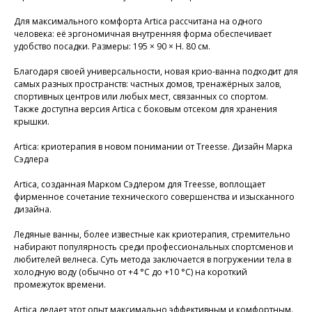
Для максимального комфорта Artica рассчитана на одного
человека: её эргономичная внутренняя форма обеспечивает
удобство посадки. Размеры: 195 × 90 × H. 80 см.
Благодаря своей универсальности, новая крио-ванна подходит для
самых разных пространств: частных домов, тренажёрных залов,
спортивных центров или любых мест, связанных со спортом.
Также доступна версия Artica с боковым отсеком для хранения
крышки.
Artica: криотерапия в новом понимании от Treesse. Дизайн Марка
Сэдлера
Artica, созданная Марком Сэдлером для Treesse, воплощает
фирменное сочетание технического совершенства и изысканного
дизайна.
Ледяные ванны, более известные как криотерапия, стремительно
набирают популярность среди профессиональных спортсменов и
любителей велнеса. Суть метода заключается в погружении тела в
холодную воду (обычно от +4 °C до +10 °C) на короткий
промежуток времени.
Artica делает этот опыт максимально эффективным и комфортным.