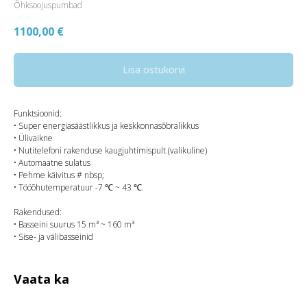
Õhksoojuspumbad
1100,00
€
Lisa ostukorvi
Funktsioonid:
• Super energiasäästlikkus ja keskkonnasõbralikkus
• Ülivaikne
• Nutitelefoni rakenduse kaugjuhtimispult (valikuline)
• Automaatne sulatus
• Pehme käivitus # nbsp;
• Tööõhutemperatuur -7 ℃ ~ 43 ℃.
Rakendused:
• Basseini suurus 15 m³ ~ 160 m³
• Sise- ja välibasseinid
Vaata ka